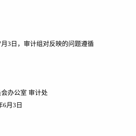
7
月
3
日，
审计组对反映的问题遵循
公室
审计处
年
6
月
3
日