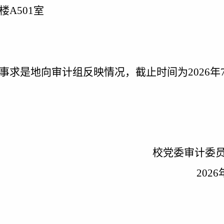
楼
A501室
事求是地向审计组反映情况，截止时间
为
2026
年
校党委审计委员会办
202
6