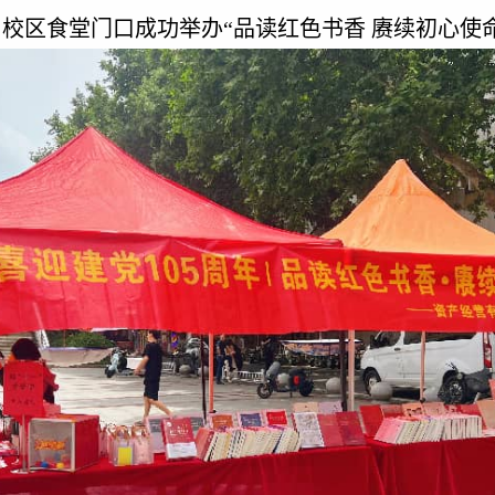
校区食堂门口成功举办“品读红色书
香
赓续初心使